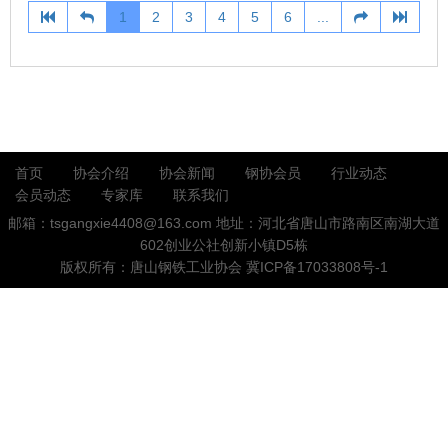
1
2
3
4
5
6
...
首页
协会介绍
协会新闻
钢协会员
行业动态
会员动态
专家库
联系我们
邮箱：tsgangxie4408@163.com
地址：河北省唐山市路南区南湖大道
602创业公社创新小镇D5栋
版权所有：唐山钢铁工业协会
冀ICP备17033808号-1