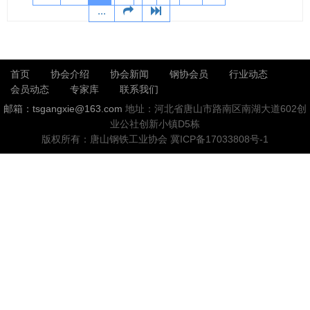
...
首页
协会介绍
协会新闻
钢协会员
行业动态
会员动态
专家库
联系我们
邮箱：tsgangxie@163.com
地址：河北省唐山市路南区南湖大道602创
业公社创新小镇D5栋
版权所有：唐山钢铁工业协会
冀ICP备17033808号-1