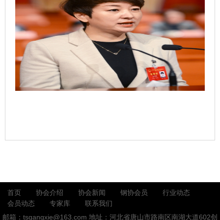
晏希会
首页
协会介绍
协会新闻
钢协会员
行业动态
会员动态
专家库
联系我们
邮箱：tsgangxie@163.com
地址：河北省唐山市路南区南湖大道602创